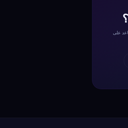
؟
اعد على