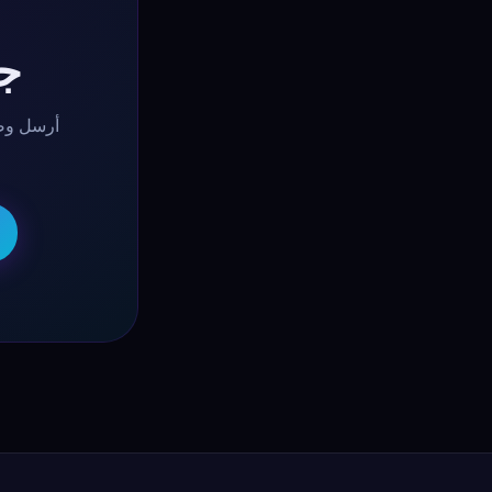
جا
أرسل وصف