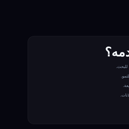
دمه؟
للبحث.
عة.
نات.