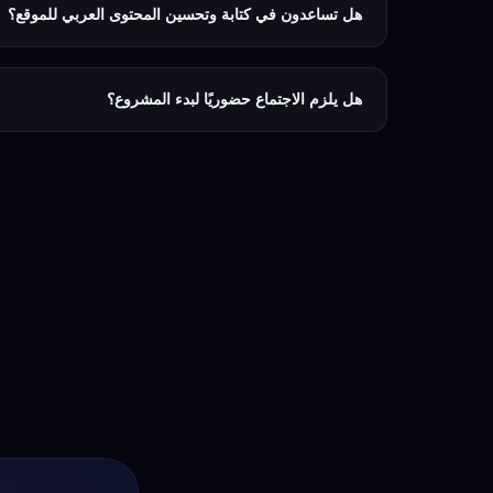
هل تساعدون في كتابة وتحسين المحتوى العربي للموقع؟
نعم. نُراجع نصوص موقعك ونُطورها لتكون أوضح وأكثر إقناعًا للز
التي يبحث عنها عملاؤك المحتملون. نحرص على الحفاظ على أسل
هل يلزم الاجتماع حضوريًا لبدء المشروع؟
لا يشترط ذلك. أغلب مشاريعنا تُدار عن بعد بكفاءة من خلال ا
وتحديثات منتظمة. يمكن ترتيب لقاء حضوري في حال رغبت في 