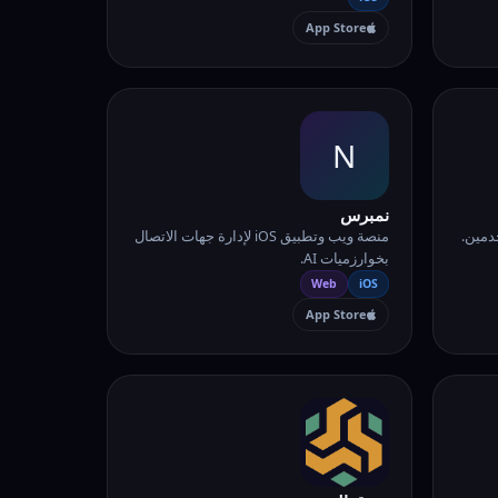
App Store
N
نمبرس
دمين.
منصة ويب وتطبيق iOS لإدارة جهات الاتصال
بخوارزميات AI.
Web
iOS
App Store