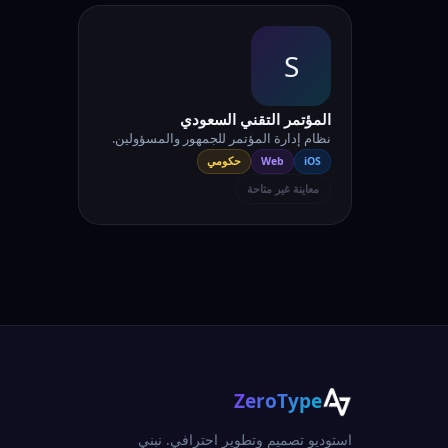
S
المؤتمر التقني السعودي
نظام إدارة المؤتمر للجمهور والمسؤولين.
iOS
Web
حكومي
معاينة غير متاحة
ZeroType
استوديو تصميم وتطوير احترافي. نبني