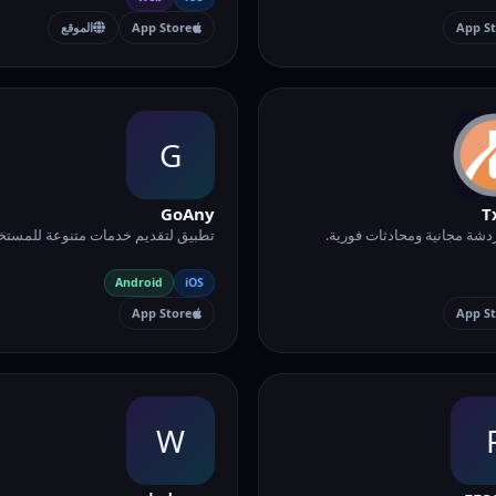
App S
App Store
الموقع
G
GoAny
T
شة مجانية ومحادثات فورية.
تطبيق لتقديم خدمات متنوعة للمستخ
Android
iOS
App Store
App S
W