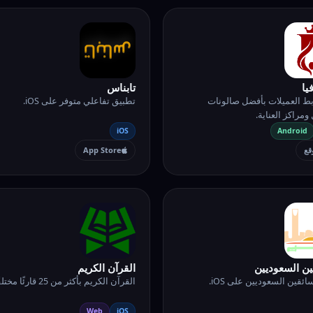
يا
تابناس
ط العميلات بأفضل صالونات
تطبيق تفاعلي متوفر على iOS.
ومراكز العناية.
iOS
Android
قع
App Store
ين السعوديين
القرآن الكريم
ائقين السعوديين على iOS.
القرآن الكريم بأكثر من 25 قارئًا مختلفًا.
Web
iOS