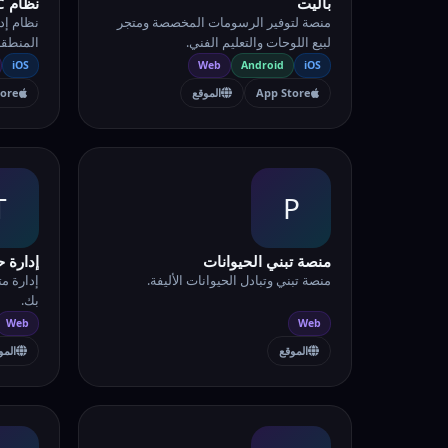
باليت
نظام FESC
منصة لتوفير الرسومات المخصصة ومتجر
نظام إد
لبيع اللوحات والتعليم الفني.
المنطقة
iOS
Web
Android
iOS
App Store
الموقع
tore
T
P
منصة تبني الحيوانات
إدارة 
منصة تبني وتبادل الحيوانات الأليفة.
إدارة م
بك.
Web
Web
الموقع
المو